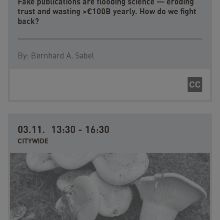
Fake publications are flooding science — eroding
trust and wasting >€100B yearly. How do we fight
back?
By:
Bernhard A. Sabel
03.11.
13:30
-
16:30
CITYWIDE