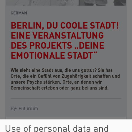
GERMAN
BERLIN, DU COOLE STADT!
EINE VERANSTALTUNG
DES PROJEKTS „DEINE
EMOTIONALE STADT“
Wie sieht eine Stadt aus, die uns guttut? Sie hat
Orte, die ein Gefühl von Zugehörigkeit schaffen und
unsere Psyche stärken. Orte, an denen wir
Gemeinschaft erleben oder ganz bei uns sind.
By:
Futurium
Use of personal data and