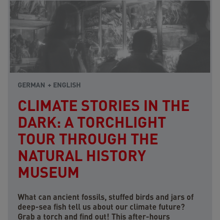
GERMAN
ENGLISH
CLIMATE STORIES IN THE
DARK: A TORCHLIGHT
TOUR THROUGH THE
NATURAL HISTORY
MUSEUM
What can ancient fossils, stuffed birds and jars of
deep-sea fish tell us about our climate future?
Grab a torch and find out! This after-hours