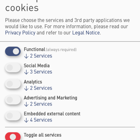
cookies
03.11.
13:00
-
19:00
Please choose the services and 3rd party applications we
would like to use. For more information, please read our
CITYWIDE
Privacy Policy
and refer to our
Legal Notice
.
Functional
(always required)
↓
2
Services
Social Media
↓
3
Services
Analytics
↓
2
Services
GERMAN
Advertising and Marketing
INNOVATIONEN FÜR DIE
↓
2
Services
WASSERRESILIENTE
Embedded external content
↓
4
Services
REGION
Toggle all services