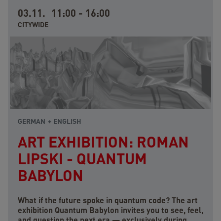
03.11.
11:00
-
16:00
CITYWIDE
GERMAN
ENGLISH
ART EXHIBITION: ROMAN
LIPSKI - QUANTUM
BABYLON
What if the future spoke in quantum code? The art
exhibition Quantum Babylon invites you to see, feel,
and question the next era — exclusively during