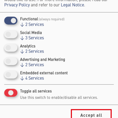
unterhaltsame Weise die physikalischen
Privacy Policy
and refer to our
Legal Notice
.
Hintergründe von Klimawandel, erneuerbaren
Energien und Zukunftsenergien.
Functional
(always required)
↓
2
Services
Das Phyusical entstand an der Universität
Bonn im Rahmen des Wissenschaftsjahres
Social Media
↓
3
Services
2025 – Zukunftsenergie, einer Initiative des
Bundesministeriums für Forschung,
Analytics
↓
2
Services
Technologie und Raumfahrt (BMFTR),
gemeinsam mit Wissenschaft im Dialog (WiD).
Advertising and Marketing
↓
2
Services
Es wird präsentiert von Mitgliedern der
Physikshow der Universität Bonn.
Embedded external content
↓
4
Services
Visitor Information
Toggle all services
Use this switch to enable/disable all services.
Diese Veranstaltung findet im
Erdgeschoss statt.
Barrierefrei zugänglich.
Accept all