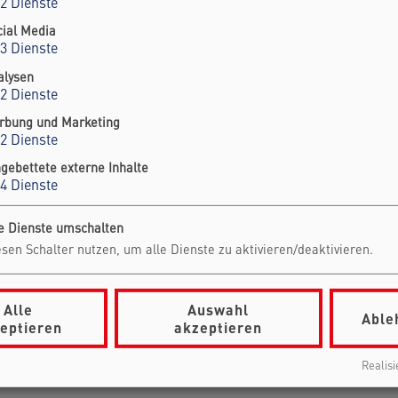
2
Dienste
cial Media
3
Dienste
alysen
2
Dienste
rbung und Marketing
2
Dienste
ngebettete externe Inhalte
4
Dienste
le Dienste umschalten
sen Schalter nutzen, um alle Dienste zu aktivieren/deaktivieren.
Alle
Auswahl
Able
eptieren
akzeptieren
Realisi