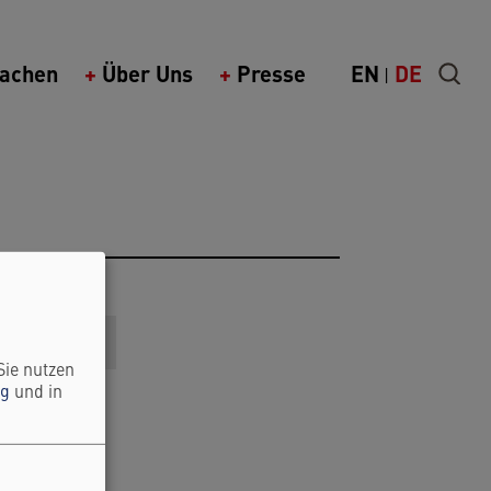
achen
Über Uns
Presse
EN
DE
Sie nutzen
ng
und in