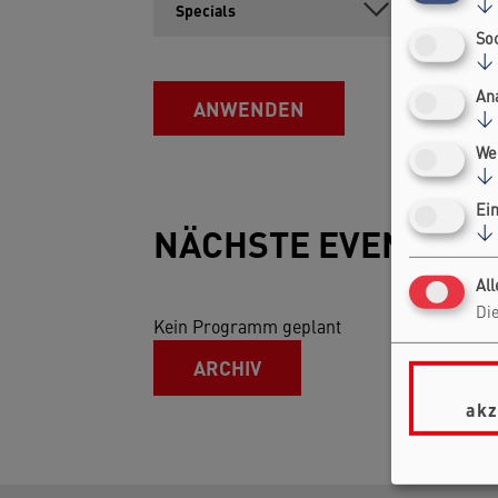
↓
So
↓
An
↓
We
↓
Ei
NÄCHSTE EVENTS
↓
Al
Die
Kein Programm geplant
ARCHIV
akz