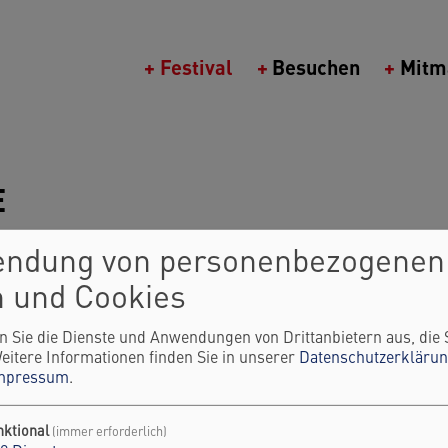
Main navigation (Berlin Science Week)
Festival
Besuchen
Mitm
E
endung von personenbezogenen
 und Cookies
n Sie die Dienste und Anwendungen von Drittanbietern aus, die 
eitere Informationen finden Sie in unserer
Datenschutzerkläru
mpressum
.
nktional
(immer erforderlich)