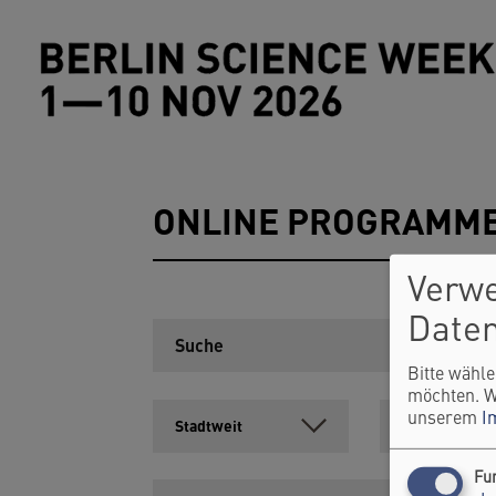
Direkt zum Inhalt
ONLINE PROGRAMM
Verw
Daten
Bitte wähle
möchten. W
unserem
I
Fu